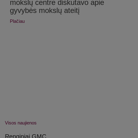
mokslų centre diskutavo apie
gyvybės mokslų ateitį
Plačiau
Visos naujienos
Renginiai GMC