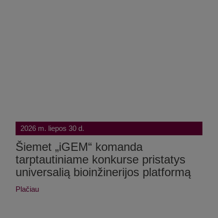
2026 m. liepos 30 d.
Šiemet „iGEM“ komanda
tarptautiniame konkurse pristatys
universalią bioinžinerijos platformą
Plačiau