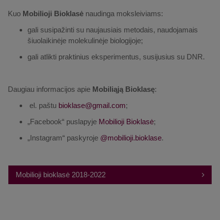
Kuo
Mobilioji Bioklasė
naudinga moksleiviams:
gali susipažinti su naujausiais metodais, naudojamais
šiuolaikinėje molekulinėje biologijoje;
gali atlikti praktinius eksperimentus, susijusius su DNR.
Daugiau informacijos apie
Mobiliąją Bioklasę
:
el. paštu
;
„Facebook“ puslapyje
Mobilioji Bioklasė
;
„Instagram“ paskyroje
@mobilioji.bioklase
.
Mobilioji bioklasė 2018-2022
Iš viso išvykų:
~ 125
Aplankyta mokyklų:
~ 91
Aplankyta miestų:
~ 48