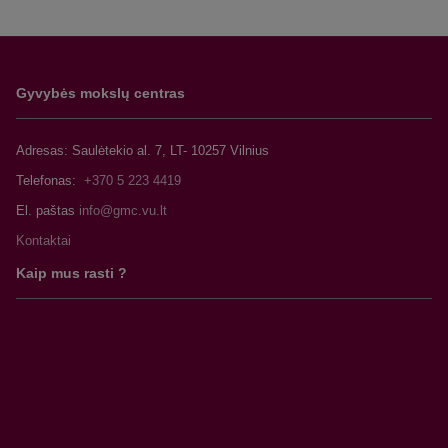
studentams
2018
21
4
0
0
25
Gyvybės mokslų centras
pavasaris
Adresas: Saulėtekio al. 7, LT- 10257 Vilnius
2018
18
3
2
2
25
ruduo
Telefonas:
+370 5 223 4419
El. paštas
2019
27
4
1
0
32
Kontaktai
pavasaris
Kaip mus rasti ?
2019
12
3
0
4
19
ruduo
2020
5
3
0
0
8
pavasaris