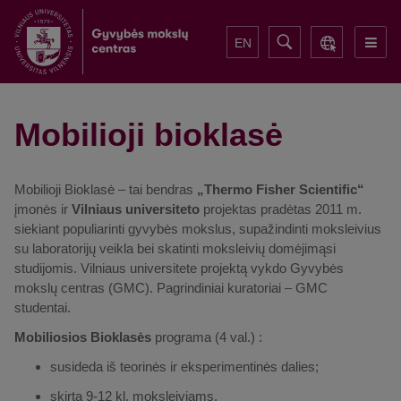
EN
Mobilioji bioklasė
Mobilioji Bioklas
ė – tai bendras
„Thermo Fisher Scientific“
įmonės ir
Vilniaus universiteto
projektas pradėtas 2011 m.
siekiant populia
rinti gyvybės mokslus, supažindinti moksleivius
su laboratorijų veikla bei skatinti moksleivių domėjimąsi
studijom
is.
Vilniaus universitete projektą vykdo Gyvybės
mokslų centras (GMC). Pagrindiniai kuratoriai – GMC
studentai.
Mobiliosios Bioklasės
programa (4 val.) :
susideda iš teorinės ir eksperimentinės dalies;
skirta 9-12 kl. moksleiviams.