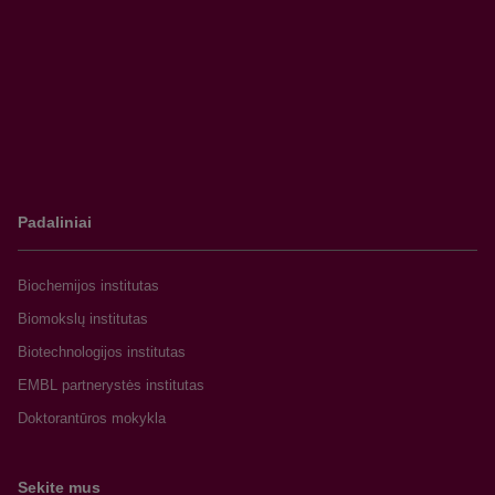
2020
-
-
-
-
0
ruduo
2021
-
-
-
-
0
pavasaris
2021
-
1
1
3
5
ruduo
Padaliniai
2022
-
-
1
0
1
pavasaris
Biochemijos institutas
Biomokslų institutas
2022
8
1
0
1
10
Biotechnologijos institutas
ruduo
EMBL partnerystės institutas
Doktorantūros mokykla
91
19
5
10
125
Sekite mus