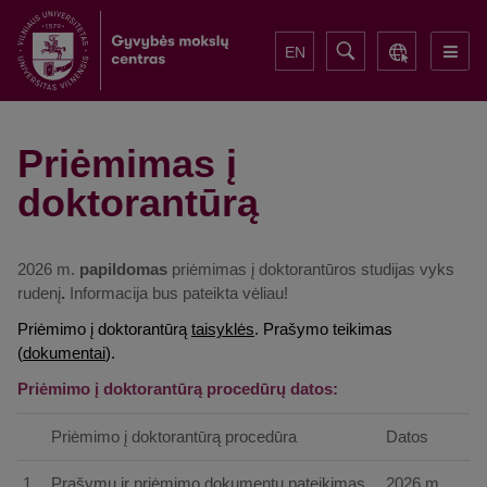
EN
Priėmimas į
doktorantūrą
2026 m.
papildomas
priėmimas į doktorantūros studijas vyks
rudenį
.
Informacija bus pateikta vėliau!
Priėmimo į doktorantūrą
taisyklės
.
Prašymo teikimas
(
dokumentai
).
Priėmimo į doktorantūrą procedūrų datos:
Priėmimo į doktorantūrą procedūra
Datos
1.
Prašymų ir priėmimo dokumentų pateikimas
2026 m.