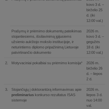
kovo 3 d. –
birželio 25
d. (iki
12:00 val.)
Prašymų ir priėmimo dokumentų pateikimas
2026 m.
stojantiesiems, išsilavinimą įgijusiems
kovo 3 d. –
užsienio aukštojo mokslo institucijoje, ir
gegužės
neturintiems diplomo pripažinimą Lietuvoje
18 d. (iki
patvirtinančio dokumento
12:00 val.)
2.
Motyvaciniai pokalbiai su priėmimo komisija*
2026 m.
birželio 26
d. – liepos
2 d.
3.
Stojančiųjų į doktorantūrą informavimas apie
2026 m.
preliminarius
konkurso rezultatus ISAS
liepos 3 d.
sistemoje
nuo 14:00
val.