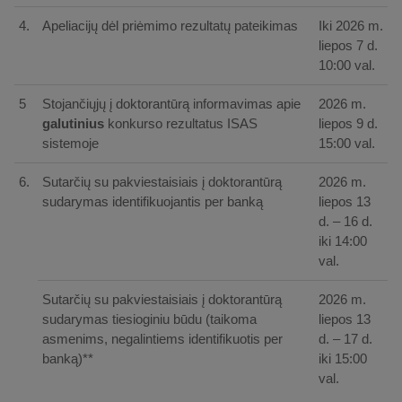
4.
Apeliacijų dėl priėmimo rezultatų pateikimas
Iki 2026 m.
liepos 7 d.
10:00 val.
5
Stojančiųjų į doktorantūrą informavimas apie
2026 m.
galutinius
konkurso rezultatus ISAS
liepos 9 d.
sistemoje
15:00 val.
6.
Sutarčių su pakviestaisiais į doktorantūrą
2026 m.
sudarymas identifikuojantis per banką
liepos 13
d. – 16 d.
iki 14:00
val.
Sutarčių su pakviestaisiais į doktorantūrą
2026 m.
sudarymas tiesioginiu būdu (taikoma
liepos 13
asmenims, negalintiems identifikuotis per
d. – 17 d.
banką)**
iki 15:00
val.