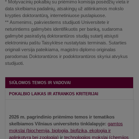
* Motyvacinių pokalbių su priėmimo komisija posėdžių vieta ir
data skelbiama padalinių, atsakingų už atitinkamos mokslo
krypties doktorantūrą, internetiniuose puslapiuose.
** Asmenims, pakviestiems studijuoti Universitete ir
neturintiems galimybės identifikuotis per banką, sudaroma
galimybė pasirašytą doktorantūros studijų sutartį atsiųsti
elektroniniu paštu Taisyklėse nustatytais terminais. Sutarties
originali versija pateikiama, magistro diplomo originalas
parodomas Doktorantūros ir podoktorantūros skyriui atvykus
studijuoti.
SIŪLOMOS TEMOS IR VADOVAI
POKALBIO LAIKAS IR ATRANKOS KRITERIJAI
2026 m. pagrindinio priėmimo temos ir tematikos
skelbiamos Vilniaus universiteto tinklalapyje:
gamtos
mokslai (biochemija, biologija, biofizika, ekologija ir
aplinkotyra bei zoologija)
ir
technologijos mokslai (chemijos